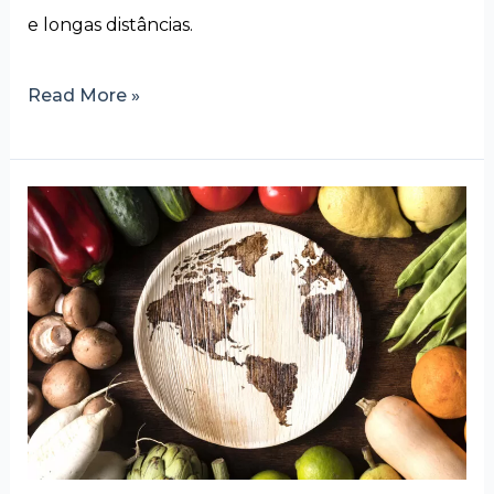
e longas distâncias.
Read More »
Entenda
tudo
sobre
a
importação
de
alimentos
no
Brasil