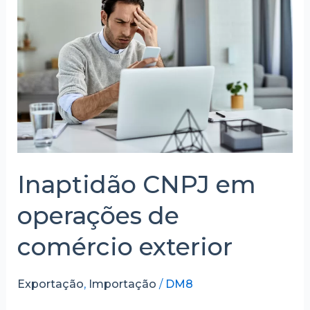
em
operações
de
comércio
exterior
Inaptidão CNPJ em
operações de
comércio exterior
Exportação
,
Importação
/
DM8