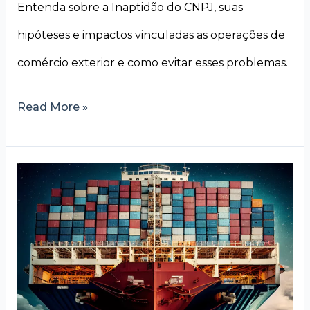
Entenda sobre a Inaptidão do CNPJ, suas
hipóteses e impactos vinculadas as operações de
comércio exterior e como evitar esses problemas.
Read More »
Admissão
temporária
de
Importação