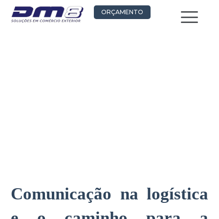
Ir
ORÇAMENTO
para
o
conteúdo
Comunicação na logística
e o caminho para a